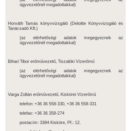
ügyvezetőnél megadottakkal)
A TÁRSASÁGRÓL
SZERVEZETI ÁBRA
Horváth Tamás könyvvizsgáló (Deloitte Könyvvizsgáló és
INTEGRÁLT IRÁNYÍTÁSI RENDSZER
Tanácsadó Kft.)
SZÁMLÁZÁSI RENDSZER ZÁRTSÁGA
(az elérhetőségi adatok megegyeznek az
ügyvezetőnél megadottakkal)
KÖZÉRDEKŰ ADATOK
KÖZÉRDEKŰ ADATOK
Bihari Tibor erőművezető, Tiszalöki Vízerőmű
(az elérhetőségi adatok megegyeznek az
KÖZADATKERESŐ
ügyvezetőnél megadottakkal)
INTEGRITÁST SÉRTŐ ESEMÉNYEK BEJELENTÉSE
Varga Zoltán erőművezető, Kiskörei Vízerőmű
ELÉRHETŐSÉGEK
telefon: +36 36 558-330, +36 36 558-331
KARRIER
telefax: +36 36 358-274
AKTUÁLIS ÁLLÁSAJÁNLATAINK
postacím: 3384 Kisköre, Pf.: 12.