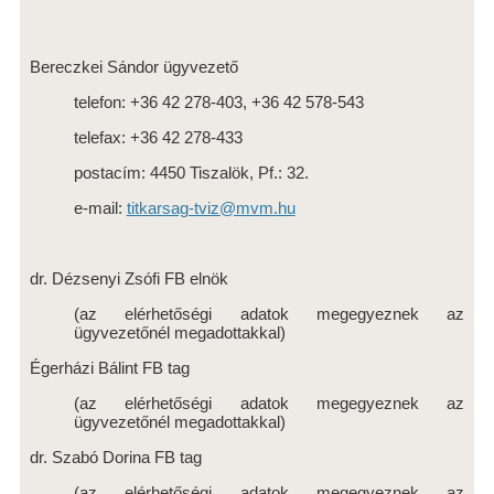
ENERGIA TERMELÉS
Bereczkei Sándor ügyvezető
PIHENŐHÁZAK
telefon: +36 42 278-403, +36 42 578-543
NAPKOLLEKTOR RENDSZEREK
telefax: +36 42 278-433
NAPELEMES KISERŐMŰ
postacím: 4450 Tiszalök, Pf.: 32.
KISKÖREI VÍZERŐMŰ
e-mail:
titkarsag-tviz@mvm.hu
ISMERTETŐ
FŐBB ADATOK
dr. Dézsenyi Zsófi FB elnök
ENERGIA TERMELÉS
(az elérhetőségi adatok megegyeznek az
ügyvezetőnél megadottakkal)
PIHENŐHÁZAK
Égerházi Bálint FB tag
NAPKOLLEKTOR RENDSZER
(az elérhetőségi adatok megegyeznek az
VÍZERŐMŰVEK LÁTOGATÁSA
ügyvezetőnél megadottakkal)
dr. Szabó Dorina FB tag
TÁRSASÁG
(az elérhetőségi adatok megegyeznek az