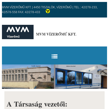
MVM VÍZERŐMŰ KFT. | 4450 TISZALÖK, VÍZERŐMŰ | TEL.: 42/278-233,
42/578-558 FAX: 42/278-433
GRAFIKUS NÉZET
MVM VÍZERŐMŰ KFT.
KEZDŐLAP
VÍZERŐMŰVEK
TISZALÖKI VÍZERŐMŰ
ISMERTETŐ
A Társaság vezetői:
FŐBB ADATOK