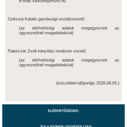
e-mail: kiskore@mvm.hu
Szikszai Katalin gazdasági osztályvezető
(az elérhetőségi adatok megegyeznek az
ügyvezetőnél megadottakkal)
Palencsár Zsolt irányítási rendszer vezető
(az elérhetőségi adatok megegyeznek az
ügyvezetőnél megadottakkal)
(közzététel időpontja: 2026.06.05.)
ELÉRHETŐSÉGEK:
TULAJDONOS / EGYEDÜLI TAG: