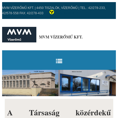
MVM VÍZERŐMŰ KFT. | 4450 TISZALÖK, VÍZERŐMŰ | TEL.: 42/278-233,
42/578-558 FAX: 42/278-433
GRAFIKUS NÉZET
MVM VÍZERŐMŰ KFT.
KEZDŐLAP
VÍZERŐMŰVEK
TISZALÖKI VÍZERŐMŰ
ISMERTETŐ
A Társaság közérdekű
FŐBB ADATOK