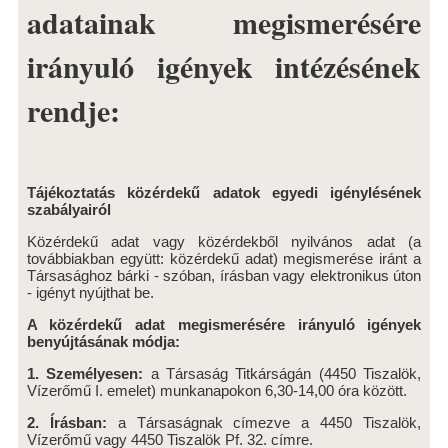
adatainak megismerésére
ENERGIA TERMELÉS
irányuló igények intézésének
PIHENŐHÁZAK
rendje:
NAPKOLLEKTOR RENDSZEREK
NAPELEMES KISERŐMŰ
KISKÖREI VÍZERŐMŰ
Tájékoztatás közérdekű adatok egyedi igénylésének
ISMERTETŐ
szabályairól
FŐBB ADATOK
Közérdekű adat vagy közérdekből nyilvános adat (a
továbbiakban együtt: közérdekű adat) megismerése iránt a
ENERGIA TERMELÉS
Társasághoz bárki - szóban, írásban vagy elektronikus úton
- igényt nyújthat be.
PIHENŐHÁZAK
A közérdekű adat megismerésére irányuló igények
benyújtásának módja:
NAPKOLLEKTOR RENDSZER
1. Személyesen:
a Társaság Titkárságán (4450 Tiszalök,
VÍZERŐMŰVEK LÁTOGATÁSA
Vízerőmű I. emelet) munkanapokon 6,30-14,00 óra között.
2. Írásban:
a Társaságnak címezve a 4450 Tiszalök,
TÁRSASÁG
Vízerőmű vagy 4450 Tiszalök Pf. 32. címre.