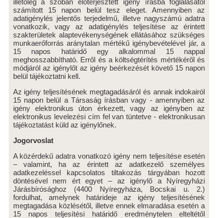
illetőleg a szóban előterjesztett igény írásba foglalásától
számított 15 napon belül tesz eleget. Amennyiben az
adatigénylés jelentős terjedelmű, illetve nagyszámú adatra
vonatkozik, vagy az adatigénylés teljesítése az érintett
szakterületek alaptevékenységének ellátásához szükséges
munkaerőforrás aránytalan mértékű igénybevételével jár, a
15 napos határidő egy alkalommal 15 nappal
meghosszabbítható. Erről és a költségtérítés mértékéről és
módjáról az igénylőt az igény beérkezését követő 15 napon
belül tájékoztatni kell.
Az igény teljesítésének megtagadásáról és annak indokairól
15 napon belül a Társaság írásban vagy - amennyiben az
igény elektronikus úton érkezett, vagy az igényben az
elektronikus levelezési cím fel van tüntetve - elektronikusan
tájékoztatást küld az igénylőnek.
Jogorvoslat
A közérdekű adatra vonatkozó igény nem teljesítése esetén
– valamint, ha az érintett az adatkezelő személyes
adatkezeléssel kapcsolatos tiltakozás tárgyában hozott
döntésével nem ért egyet – az igénylő a Nyíregyházi
Járásbírósághoz (4400 Nyíregyháza, Bocskai u. 2.)
fordulhat, amelynek határideje az igény teljesítésének
megtagadása közlésétől, illetve ennek elmaradása esetén a
15 napos teljesítési határidő eredménytelen elteltétől