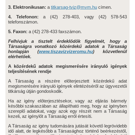
A TÁRSASÁGRÓL
3. Elektronikusan:
a
titkarsag-tviz@mvm.hu
címen.
SZERVEZETI ÁBRA
4. Telefonon:
a (42) 278-403, vagy (42) 578-543
telefonszámon.
INTEGRÁLT IRÁNYÍTÁSI RENDSZER
5. Faxon:
a (42) 278-433 faxszámon.
SZÁMLÁZÁSI RENDSZER ZÁRTSÁGA
Felhívjuk a tisztelt érdeklődők figyelmét, hogy a
Társaságra vonatkozó közérdekű adatok a Társaság
honlapján (
www.tiszavizvizeromu.hu
) közvetlenül
KÖZÉRDEKŰ ADATOK
elérhetőek.
KÖZÉRDEKŰ ADATOK
A közérdekű adatok megismerésére irányuló igények
teljesítésének rendje
KÖZADATKERESŐ
A Társaság a részére előterjesztett közérdekű adat
INTEGRITÁST SÉRTŐ ESEMÉNYEK BEJELENTÉSE
megismerésére irányuló igények elintézéséről az ügyvezetői
titkárság útján gondoskodik.
ELÉRHETŐSÉGEK
Ha az igény előterjesztésekor, vagy az eljárás bármely
későbbi szakaszában az állapítható meg, hogy az igényben
szereplő adatokat, vagy azok egy részét nem a Társaság
KARRIER
kezeli, az igénylőt a Társaság erről értesíti.
A Társaság az igény tudomására jutását követő legrövidebb
AKTUÁLIS ÁLLÁSAJÁNLATAINK
idő alatt, de legkésőbb a Társasághoz történő beérkezéstől,