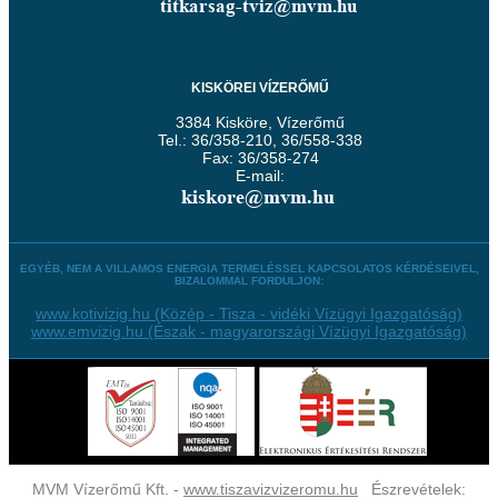
KISKÖREI VÍZERŐMŰ
3384 Kisköre, Vízerőmű
Tel.: 36/358-210, 36/558-338
Fax: 36/358-274
E-mail:
EGYÉB, NEM A VILLAMOS ENERGIA TERMELÉSSEL KAPCSOLATOS KÉRDÉSEIVEL,
BIZALOMMAL FORDULJON:
www.kotivizig.hu (Közép - Tisza - vidéki Vízügyi Igazgatóság)
www.emvizig.hu (Észak - magyarországi Vízügyi Igazgatóság)
MVM Vízerőmű Kft. -
www.tiszavizvizeromu.hu
Észrevételek: