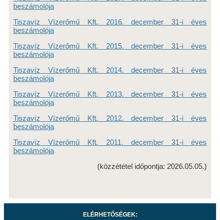
beszámolója
A TÁRSASÁGRÓL
Tiszavíz Vízerőmű Kft. 2016. december 31-i éves
SZERVEZETI ÁBRA
beszámolója
INTEGRÁLT IRÁNYÍTÁSI RENDSZER
Tiszavíz Vízerőmű Kft. 2015. december 31-i éves
beszámolója
SZÁMLÁZÁSI RENDSZER ZÁRTSÁGA
Tiszavíz Vízerőmű Kft. 2014. december 31-i éves
beszámolója
KÖZÉRDEKŰ ADATOK
Tiszavíz Vízerőmű Kft. 2013. december 31-i éves
beszámolója
KÖZÉRDEKŰ ADATOK
Tiszavíz Vízerőmű Kft. 2012. december 31-i éves
KÖZADATKERESŐ
beszámolója
INTEGRITÁST SÉRTŐ ESEMÉNYEK BEJELENTÉSE
Tiszavíz Vízerőmű Kft. 2011. december 31-i éves
beszámolója
ELÉRHETŐSÉGEK
(közzététel időpontja: 2026.05.05.)
KARRIER
AKTUÁLIS ÁLLÁSAJÁNLATAINK
ELÉRHETŐSÉGEK: