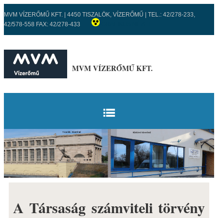
MVM VÍZERŐMŰ KFT. | 4450 TISZALÖK, VÍZERŐMŰ | TEL.: 42/278-233,
42/578-558 FAX: 42/278-433
GRAFIKUS NÉZET
MVM VÍZERŐMŰ KFT.
KEZDŐLAP
VÍZERŐMŰVEK
TISZALÖKI VÍZERŐMŰ
ISMERTETŐ
A Társaság számviteli törvény
FŐBB ADATOK